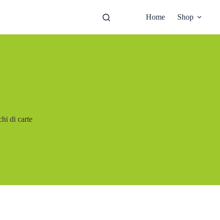
Home
Shop
hi di carte