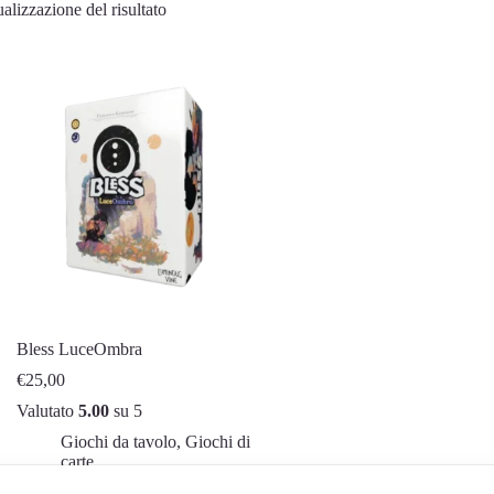
alizzazione del risultato
Bless LuceOmbra
€
25,00
Valutato
5.00
su 5
Giochi da tavolo
,
Giochi di
carte