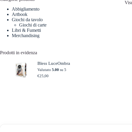
Visu
Abbigliamento
Artbook
Giochi da tavolo
Giochi di carte
Libri & Fumetti
Merchandising
Prodotti in evidenza
Bless LuceOmbra
Valutato
5.00
su 5
€
25,00