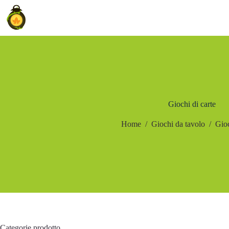
Salta
al
contenuto
Giochi di carte
Home
/
Giochi da tavolo
/
Gioc
Categorie prodotto