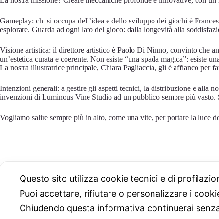
La nostra missione? Creare meccaniche profonde e innovative, con un im
Gameplay: chi si occupa dell’idea e dello sviluppo dei giochi è Francesc
esplorare. Guarda ad ogni lato del gioco: dalla longevità alla soddisfaz
Visione artistica: il direttore artistico è Paolo Di Ninno, convinto che a
un’estetica curata e coerente. Non esiste “una spada magica”: esiste una 
La nostra illustratrice principale, Chiara Pagliaccia, gli è affianco per fa
Intenzioni generali: a gestire gli aspetti tecnici, la distribuzione e all
invenzioni di Luminous Vine Studio ad un pubblico sempre più vasto. Si i
Vogliamo salire sempre più in alto, come una vite, per portare la luce de
Questo sito utilizza cookie tecnici e di profilazi
Puoi accettare, rifiutare o personalizzare i cook
Chiudendo questa informativa continuerai senz