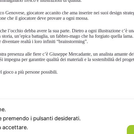
maginario fresco e illustrazioni di qualità.
o Genovese, giocatore accanito che ama inserire nei suoi design strategi
ione che il giocatore deve provare a ogni mossa.
nche l’occhio debba avere la sua parte. Dietro a ogni illustrazione c’è un
storia, un’epica battaglia, un fabbro-mago che ha forgiato quella lama. L
r diventare realtà i loro infiniti “brainstorming”.
a nostra presenza alle fiere c’è Giuseppe Mercadante, un analista amante de
mpegna per garantire qualità dei materiali e la sostenibilità del progett
l gioco a più persone possibili.
one.
ie premendo i pulsanti desiderati.
a accettare.