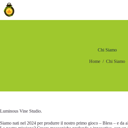
Salta
al
contenuto
Chi Siamo
Home
/
Chi Siamo
Luminous Vine Studio.
Siamo nati nel 2024 per produrre il nostro primo gioco – Bless – e da a